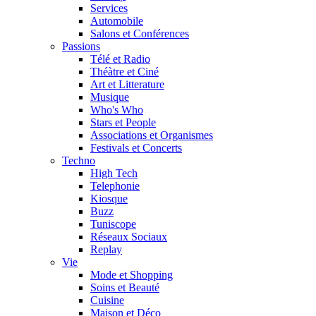
Services
Automobile
Salons et Conférences
Passions
Télé et Radio
Théàtre et Ciné
Art et Litterature
Musique
Who's Who
Stars et People
Associations et Organismes
Festivals et Concerts
Techno
High Tech
Telephonie
Kiosque
Buzz
Tuniscope
Réseaux Sociaux
Replay
Vie
Mode et Shopping
Soins et Beauté
Cuisine
Maison et Déco