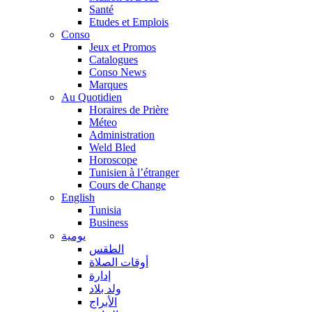
Santé
Etudes et Emplois
Conso
Jeux et Promos
Catalogues
Conso News
Marques
Au Quotidien
Horaires de Prière
Méteo
Administration
Weld Bled
Horoscope
Tunisien à l’étranger
Cours de Change
English
Tunisia
Business
يومية
الطقس
أوقات الصلاة
إدارة
ولد بلاد
الأبراج