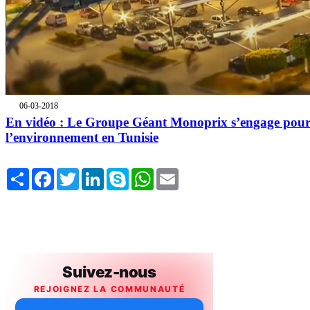
06-03-2018
En vidéo : Le Groupe Géant Monoprix s’engage pou
l’environnement en Tunisie
Share
Facebook
Twitter
LinkedIn
Skype
WhatsApp
Email