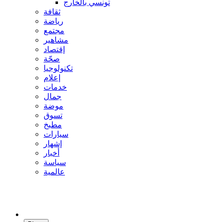
تونسي بالخارج
ثقافة
رياضة
مجتمع
مشاهير
إقتصاد
صحّة
تكنولوجيا
إعلام
خدمات
جمال
موضة
تسوق
مطبخ
سيارات
إشهار
أخبار
سياسة
عالمية