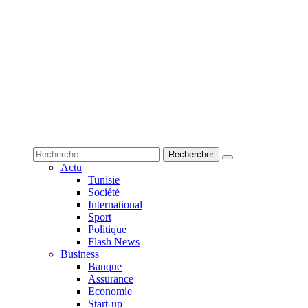
Actu
Tunisie
Société
International
Sport
Politique
Flash News
Business
Banque
Assurance
Economie
Start-up