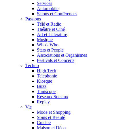
Services
Automobile
Salons et Conférences
Passions
Télé et Radio
Théàtre et Ciné
Art et Litterature
Musique
Who's Who
Stars et People
Associations et Organismes
Festivals et Concerts
Techno
High Tech
Telephonie
Kiosque
Buzz
Tuniscope
Réseaux Sociaux
Replay
Vie
Mode et Shopping
Soins et Beauté
Cuisine
Maison et Déco