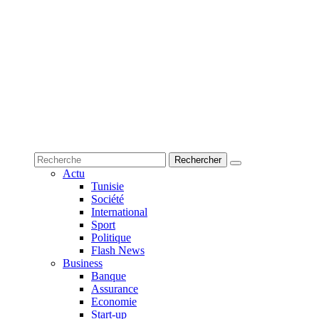
Actu
Tunisie
Société
International
Sport
Politique
Flash News
Business
Banque
Assurance
Economie
Start-up