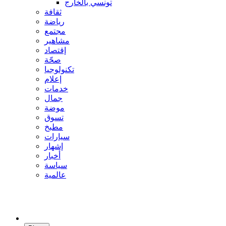
تونسي بالخارج
ثقافة
رياضة
مجتمع
مشاهير
إقتصاد
صحّة
تكنولوجيا
إعلام
خدمات
جمال
موضة
تسوق
مطبخ
سيارات
إشهار
أخبار
سياسة
عالمية