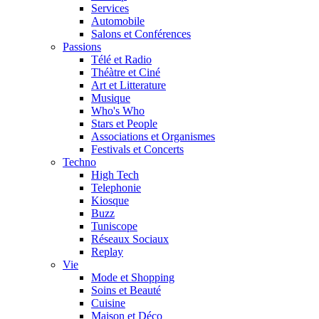
Services
Automobile
Salons et Conférences
Passions
Télé et Radio
Théàtre et Ciné
Art et Litterature
Musique
Who's Who
Stars et People
Associations et Organismes
Festivals et Concerts
Techno
High Tech
Telephonie
Kiosque
Buzz
Tuniscope
Réseaux Sociaux
Replay
Vie
Mode et Shopping
Soins et Beauté
Cuisine
Maison et Déco