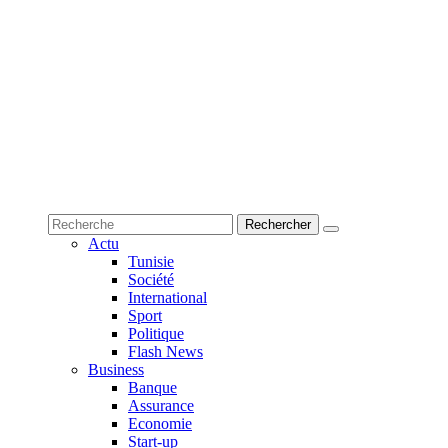
Actu
Tunisie
Société
International
Sport
Politique
Flash News
Business
Banque
Assurance
Economie
Start-up