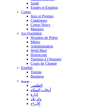
Santé
Etudes et Emplois
Conso
Jeux et Promos
Catalogues
Conso News
Marques
Au Quotidien
Horaires de Prière
Méteo
Administration
Weld Bled
Horoscope
Tunisien à l’étranger
Cours de Change
English
Tunisia
Business
يومية
الطقس
أوقات الصلاة
إدارة
ولد بلاد
الأبراج