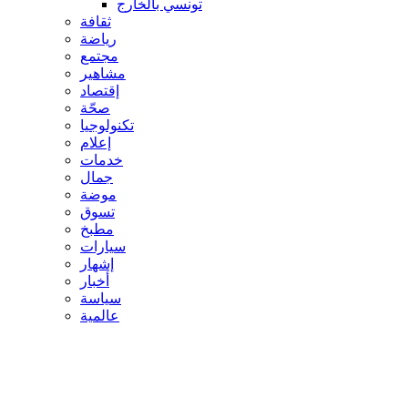
تونسي بالخارج
ثقافة
رياضة
مجتمع
مشاهير
إقتصاد
صحّة
تكنولوجيا
إعلام
خدمات
جمال
موضة
تسوق
مطبخ
سيارات
إشهار
أخبار
سياسة
عالمية