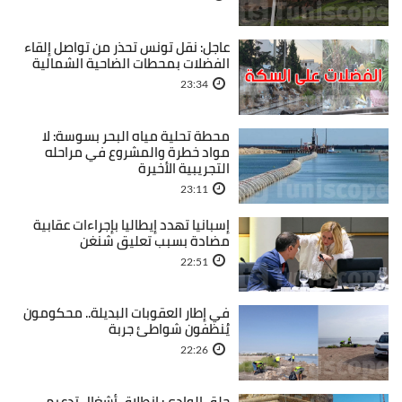
عاجل: نقل تونس تحذر من تواصل إلقاء
الفضلات بمحطات الضاحية الشمالية
23:34
محطة تحلية مياه البحر بسوسة: لا
مواد خطرة والمشروع في مراحله
التجريبية الأخيرة
23:11
إسبانيا تهدد إيطاليا بإجراءات عقابية
مضادة بسبب تعليق شنغن
22:51
في إطار العقوبات البديلة.. محكومون
يُنظفون شواطئ جربة
22:26
حلق الوادي: انطلاق أشغال تدعيم