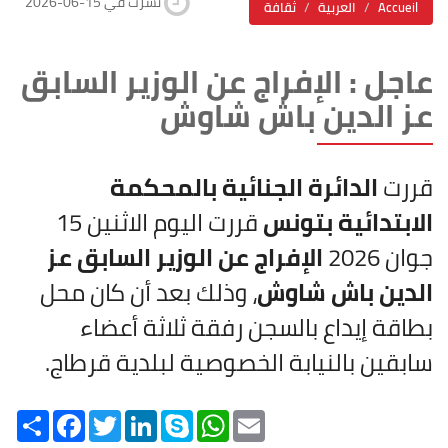
2026-06-15 نشرت في
Accueil
العربية
ثقافة
عاجل : الإفراج عن الوزير السابق
عز الدين باش شاوش
قررت
الدائرة الجنائية بالمحكمة
الابتدائية بتونس
قررت اليوم الاثنين 15
جوان 2026
الإفراج عن الوزير السابق عز
الدين باش شاوش
، وذلك بعد أن كان محل
بطاقة إيداع بالسجن رفقة ثلاثة أعضاء
سابقين بالنيابة الخصوصية لبلدية قرطاج.
Share
Facebook
Twitter
LinkedIn
Skype
WhatsApp
Email