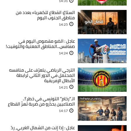
14:31
الستاغ: انقطاع للكهرباء بعدد من
مناطق الجنوب اليوم
14:25
عاجل : الضو مقصوص اليوم في
صفاقس...المناطق المعنية والتوقيت!
14:24
الترجي الرياضي يتعرّف على منافسه
المحتمل في الدور الثاني لرابطة
الأبطال الإفريقية
14:21
الـ''رخام'' التونسي في خطر؟..
الصناعيين يحذّرو من ضربة تهزّ القطاع
14:17
عاجل : إذا إنت من الشمال الغربي، ردّ