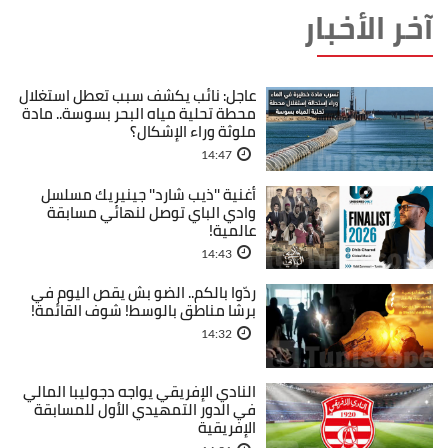
آخر الأخبار
عاجل: نائب يكشف سبب تعطل استغلال
محطة تحلية مياه البحر بسوسة.. مادة
ملوثة وراء الإشكال؟
14:47
أغنية ''ذيب شارد'' جينيريك مسلسل
وادي الباي توصل لنهائي مسابقة
عالمية!
14:43
ردّوا بالكم.. الضو بش يقص اليوم في
برشا مناطق بالوسط! شوف القائمة!
14:32
النادي الإفريقي يواجه دجوليبا المالي
في الدور التمهيدي الأول للمسابقة
الإفريقية