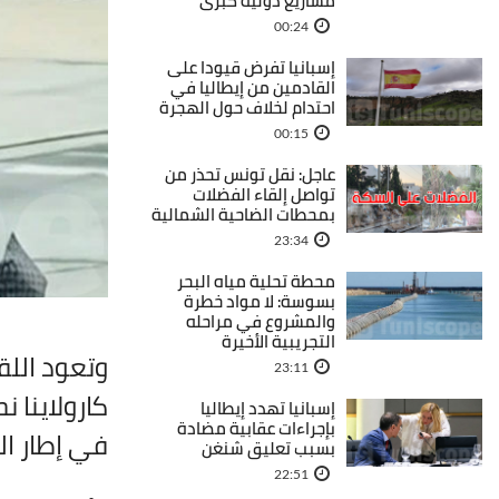
مشاريع دولية كبرى
00:24
إسبانيا تفرض قيودا على
القادمين من إيطاليا في
احتدام لخلاف حول الهجرة
00:15
عاجل: نقل تونس تحذر من
تواصل إلقاء الفضلات
بمحطات الضاحية الشمالية
23:34
محطة تحلية مياه البحر
بسوسة: لا مواد خطرة
والمشروع في مراحله
التجريبية الأخيرة
وتعود اللق
23:11
كارولاينا 
إسبانيا تهدد إيطاليا
بإجراءات عقابية مضادة
في إطار الت
بسبب تعليق شنغن
22:51