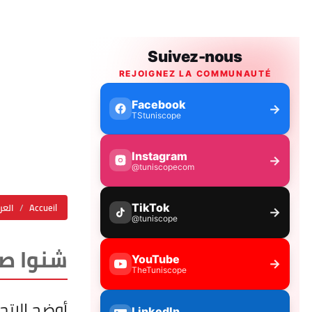
Accueil
العر
شنوا صا
أوضح الاتح