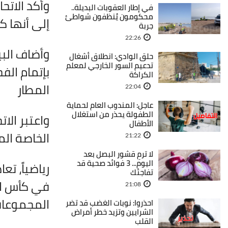
وأكد الاتح
في إطار العقوبات البديلة..
محكومون يُنظفون شواطئ
إلى أنها ك
جربة
22:26
وأضاف البي
حلق الوادي: انطلاق أشغال
تدعيم السور الخارجي لمعلم
بإتمام الف
الكراكة
المطار
22:04
عاجل: المندوب العام لحماية
الطفولة يحذر من استغلال
واعتبر الا
الأطفال
الخاصة ال
21:22
لا ترمِ قشور البصل بعد
اليوم... 3 فوائد صحية قد
رياضياً، ت
تفاجئك
21:08
المجموعات أم
احذروا: نوبات الغضب قد تضر
الشرايين وتزيد خطر أمراض
القلب