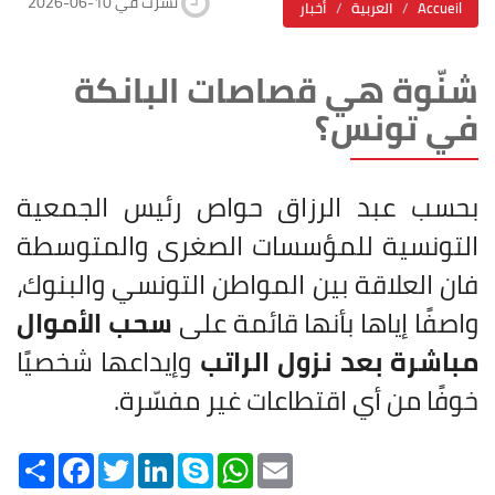
2026-06-10 نشرت في
Accueil
العربية
أخبار
شنّوة هي قصاصات البانكة
في تونس؟
بحسب عبد الرزاق حواص رئيس الجمعية
التونسية للمؤسسات الصغرى والمتوسطة
فان العلاقة بين المواطن التونسي والبنوك،
واصفًا إياها بأنها قائمة على
سحب الأموال
مباشرة بعد نزول الراتب
وإيداعها شخصيًا
خوفًا من أي اقتطاعات غير مفسّرة.
Share
Facebook
Twitter
LinkedIn
Skype
WhatsApp
Email