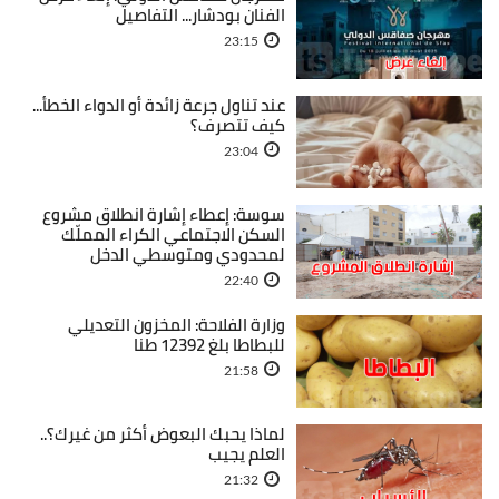
الفنان بودشار... التفاصيل
23:15
عند تناول جرعة زائدة أو الدواء الخطأ...
كيف تتصرف؟
23:04
سوسة: إعطاء إشارة انطلاق مشروع
السكن الاجتماعي الكراء المملّك
لمحدودي ومتوسطي الدخل
22:40
وزارة الفلاحة: المخزون التعديلي
للبطاطا بلغ 12392 طنا
21:58
لماذا يحبك البعوض أكثر من غيرك؟..
العلم يجيب
21:32