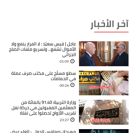
آخر الأخبار
عاجل | قيس سعيّد : لا الفرار ينفع ولا
الأموال تشفع... وتسريع ملفات الصلح
الجزائي
01:09
سطو مسلّح على مكتب صرف عملة
في الحمامات
00:26
وزارة التربية: 91.40 بالمائة من
المعلّمين المقبولين في حركة نقل
تقريب الأزواج تحصلوا على نقلة
23:27
مهرجان صفاقس الدولي: إلغاء عرض