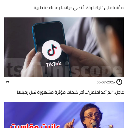
مؤثرة على ''تيك توك'' تُنهي حياتها بمساعدة طبية
30-07-2026
عاجل: ''لم أعد أحتمل''... آخر كلمات مؤثرة مشهورة قبل رحيلها