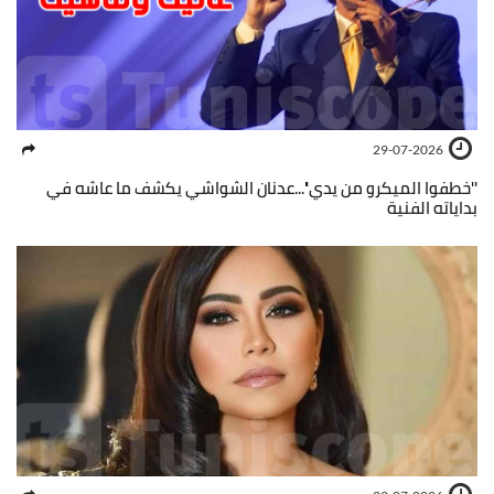
29-07-2026
''خطفوا الميكرو من يدي''...عدنان الشواشي يكشف ما عاشه في
بداياته الفنية