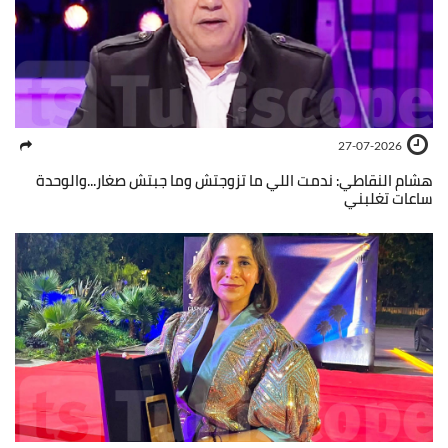
27-07-2026
هشام النقاطي: ندمت اللي ما تزوجتش وما جبتش صغار...والوحدة
ساعات تغلبني