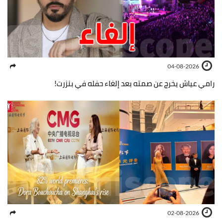
04-08-2026
رامي عياش يخرج عن صمته بعد إلغاء حفله في بنزرت!
02-08-2026