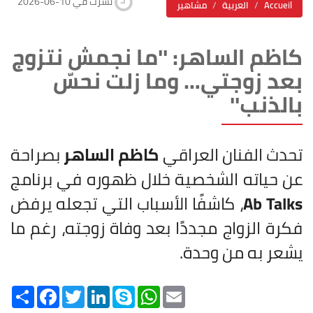
2026-06-10 نشرت في
Accueil
العربية
مشاهير
كاظم الساهر: ''ما نجمش نتزوج
بعد زوجتي… وما زلت نحسّ
بالذنب''
تحدث الفنان العراقي
كاظم الساهر
بصراحة
عن حياته الشخصية خلال ظهوره في برنامج
Ab Talks
، كاشفًا الأسباب التي تجعله يرفض
فكرة الزواج مجددًا بعد وفاة زوجته، رغم ما
يشعر به من وحدة.
Share
Facebook
Twitter
LinkedIn
Skype
WhatsApp
Email