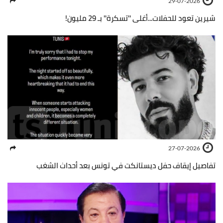
29-07-2026
شيرين تعود للحفلات...أغلى ''تسكرة'' بـ 29 مليون!
27-07-2026
تفاصيل إيقاف حفل ديستانكت في تونس بعد أحداث الشغب