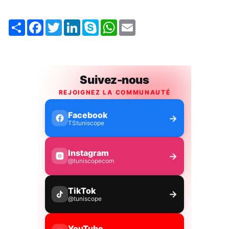
Share
Facebook
Twitter
LinkedIn
Skype
WhatsApp
Email