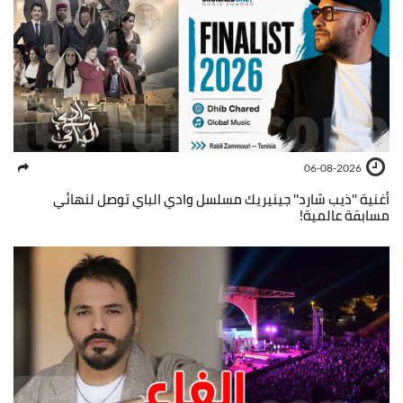
06-08-2026
أغنية ''ذيب شارد'' جينيريك مسلسل وادي الباي توصل لنهائي
مسابقة عالمية!