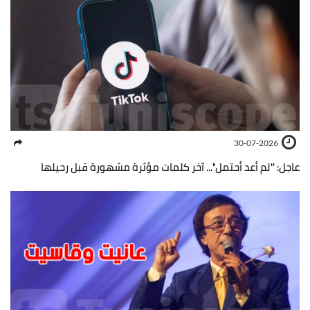
30-07-2026
عاجل: ''لم أعد أحتمل''... آخر كلمات مؤثرة مشهورة قبل رحيلها