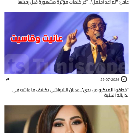
عاجل: ''لم أعد أحتمل''... آخر كلمات مؤثرة مشهورة قبل رحيلها
29-07-2026
''خطفوا الميكرو من يدي''...عدنان الشواشي يكشف ما عاشه في
بداياته الفنية