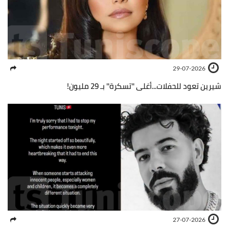
29-07-2026
شيرين تعود للحفلات...أغلى ''تسكرة'' بـ 29 مليون!
27-07-2026