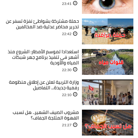
23:41
حملة مشتركة بشواطئ نفزة تسفر عن
تحرير محاضر عدلية ضد المخالفين
22:42
استعدادا لموسم الأمطار: الشروع منذ
أشهر في تنفيذ برنامج جهر شبكات
المياه والأودية
22:30
وزارة التربية تعلن عن إطلاق منظومة
رقمية جديدة... التفاصيل
22:10
مشروب الصيف الشهير.. هل تسبب
القهوة المثلجة الجفاف؟
21:27