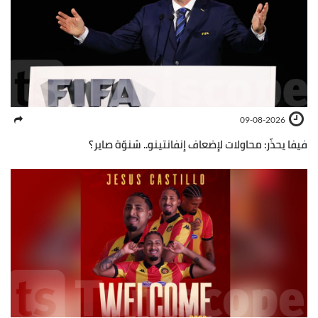
09-08-2026
فيفا يحذّر: محاولات لإضعاف إنفانتينو.. شنوّة صاير؟