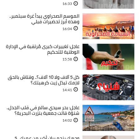
16:33
الموسم الصحراوي يبدأ غرة سبتمبر..
وهذه أبرز تحضيرات قبلي
16:04
عاجل: تغييرات كبرى مُرتقبة في الإدارة
الوطنية للتحكيم
15:58
كل 5 آلاف ولا 10 آلاف؟.. وقتاش بالحق
لازمك تبدّل زيت كرهبتك؟
14:41
عاجل: بحر سيدي سالم في قلب الجدل..
شنوّة قالت جمعية بنزرت البحرية؟
14:02
وجهك ينجم يبان أكبر من عمرك.. 5