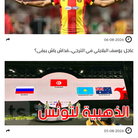
06-08-2026
عاجل: يوسف البلايلي في الترجي...قداش ياش يبقى؟
05-08-2026