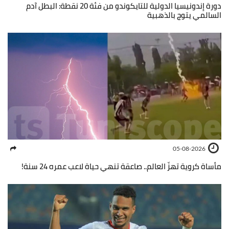
دورة إندونيسيا الدولية للتايكوندو من فئة 20 نقطة: البطل آدم
السالمي يتوج بالذهبية
05-08-2026
مأساة كروية تهزّ العالم.. صاعقة تنهي حياة لاعب عمره 24 سنة!