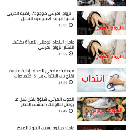
''الزواج العرفي موجود''.. راضية الجربي
تدعو النيابة العمومية للتدخل
13:33
عاجل: الاتحاد الوطني للمرأة يكشف
انتشار الزواج العرفي
13:29
فرصة خدمة في الصحة.. إدارة منوبة
تفتح باب الانتداب في 5 اختصاصات
13:24
الحوت المربّي: شنوّة ياكل قبل ما
يوصل لطاولتك؟ تكشف الخطر
12:49
عاجل: منتوج يسبب البلوغ المبكر