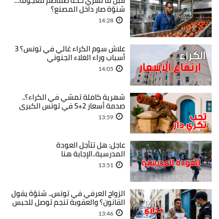
قبل ما تشري حكة طماطم معجونة…
شنوّة صار داخل المصنع؟
14:28
علاش سوم الكراء غالي في تونس؟ 3
أسباب وراء الغلاء الجنوني
14:05
شهرية كاملة تمشي في الكراء؟..
صدمة أسعار S+2 في تونس الكبرى
13:59
عاجل: هل تتأجل العودة
المدرسية..الإجابة هنا
13:51
الزواج العرفي في تونس.. شنوّة يقول
القانون؟ والعقوبة تنجم توصل للحبس
13:46