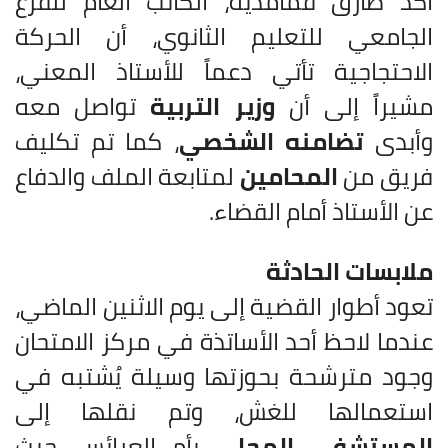
أكد طارق قمامدية، الكاتب العام للفرع
الجامعي للتعليم الثانوي، أن الحركة
الاحتجاجية تأتي دعماً للأستاذ المعني،
مشيراً إلى أن
وزير التربية
تواصل معه
وأبدى
تضامنه الشخصي
، كما تم تكليف
فريق من
المحامين
لمتابعة الملف والدفاع
عن الأستاذ أمام القضاء.
ملابسات الحادثة
تعود أطوار القضية إلى يوم الاثنين الماضي،
عندما لاحظ أحد الأساتذة في مركز الامتحان
وجود مترشحة بحوزتها وسيلة يُشتبه في
استعمالها للغش، وتم نقلها إلى
المستشفى المحلي
بأم العرائس، حيث