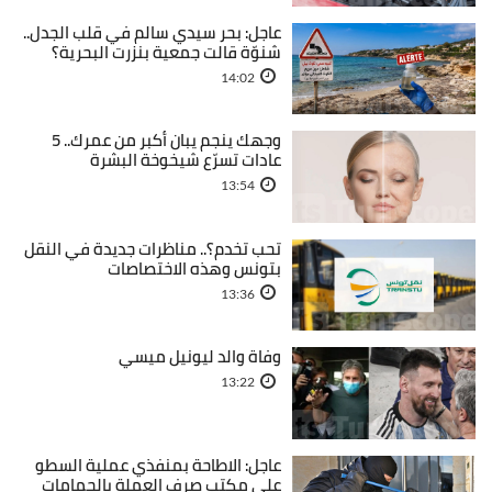
عاجل: بحر سيدي سالم في قلب الجدل..
شنوّة قالت جمعية بنزرت البحرية؟
14:02
وجهك ينجم يبان أكبر من عمرك.. 5
عادات تسرّع شيخوخة البشرة
13:54
تحب تخدم؟.. مناظرات جديدة في النقل
بتونس وهذه الاختصاصات
13:36
وفاة والد ليونيل ميسي
13:22
عاجل: الاطاحة بمنفذي عملية السطو
على مكتب صرف العملة بالحمامات