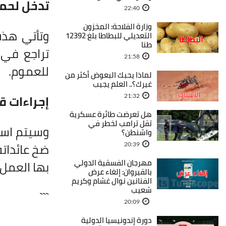
تدخل لحم
22:40
وزارة الفلاحة: المخزون
وتأتي هذه
التعديلي للبطاطا بلغ 12392
طنا
تراجع في 
21:58
للعموم.
لماذا يحبك البعوض أكثر من
غيرك؟.. العلم يجيب
إجراءات ق
21:32
هل تعرضت طائرة عسكرية
تقل ترامب لخطر في
وسيتم استك
واشنطن؟
ضخ عائدات
20:39
مهرجان الفسقية الدولي
بها العمل.
بالقيروان: إلغاء عرض
الفنانين نوال غشام وكريم
شعيب
```
20:09
دورة إندونيسيا الدولية