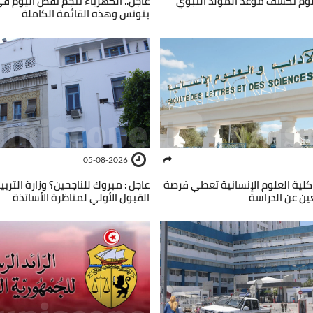
ُلوم تكشف موعد المولد النبوي
عاجل.. الكهرباء تنجم تقص اليوم ف
بتونس وهذه القائمة الكاملة
05-08-2026
 31 أوت.. كلية العلوم الإنسانية تعطي فرصة
عاجل : مبروك للناجحين؟ وزارة الترب
ين عن الدراسة
القبول الأولي لمناظرة الأساتذة