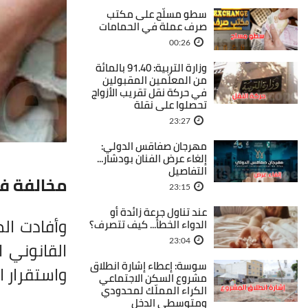
سطو مسلّح على مكتب
صرف عملة في الحمامات
00:26
وزارة التربية: 91.40 بالمائة
من المعلّمين المقبولين
في حركة نقل تقريب الأزواج
تحصلوا على نقلة
23:27
مهرجان صفاقس الدولي:
إلغاء عرض الفنان بودشار...
التفاصيل
مخالفة ف
23:15
عند تناول جرعة زائدة أو
وأفادت ال
الدواء الخطأ... كيف تتصرف؟
23:04
القانوني ا
سوسة: إعطاء إشارة انطلاق
واستقرار ا
مشروع السكن الاجتماعي
الكراء المملّك لمحدودي
ومتوسطي الدخل