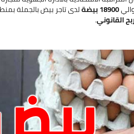
والي
18900 بيضة
لدى تاجر بيض بالجملة بمن
ح القانوني
.