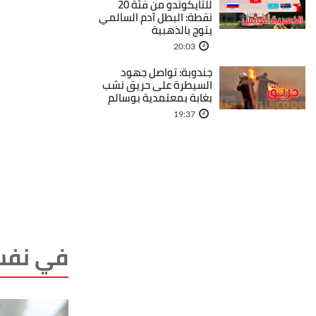
للتايكوندو من فئة 20
نقطة: البطل آدم السالمي
يتوج بالذهبية
20:03
جندوبة: تواصل جهود
السيطرة على حريق نشب
بغابة بمعتمدية بوسالم
19:37
في نفس