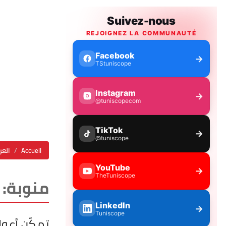
Accueil
العر
منوبة: ح
تمكّن أعوا