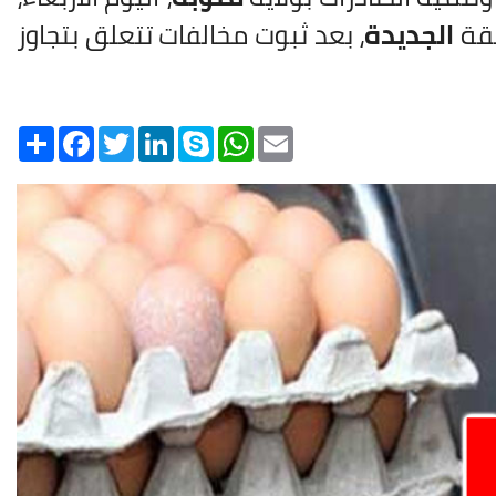
طقة
الجديدة
، بعد ثبوت مخالفات تتعلق بتجاوز
Share
Facebook
Twitter
LinkedIn
Skype
WhatsApp
Email