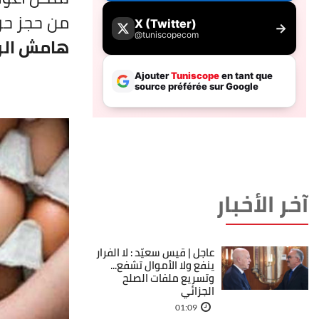
من حجز ح
هامش الرب
آخر الأخبار
عاجل | قيس سعيّد : لا الفرار
ينفع ولا الأموال تشفع...
وتسريع ملفات الصلح
الجزائي
01:09