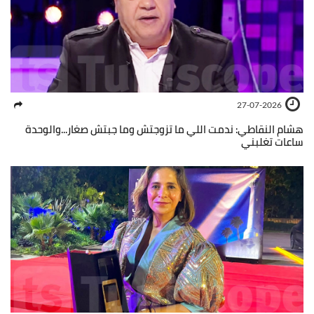
27-07-2026
هشام النقاطي: ندمت اللي ما تزوجتش وما جبتش صغار...والوحدة
ساعات تغلبني