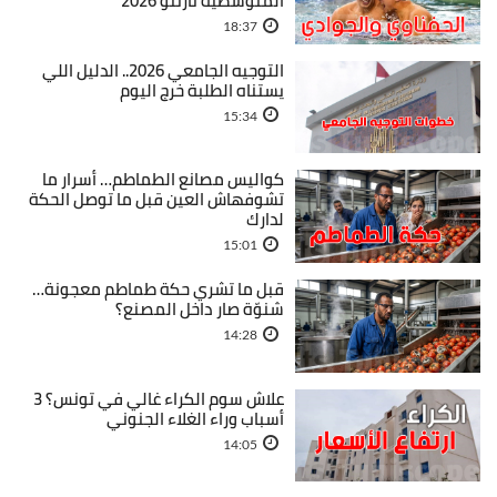
المتوسطية تارنتو 2026
18:37
التوجيه الجامعي 2026.. الدليل اللي
يستناه الطلبة خرج اليوم
15:34
كواليس مصانع الطماطم… أسرار ما
تشوفهاش العين قبل ما توصل الحكة
لدارك
15:01
قبل ما تشري حكة طماطم معجونة…
شنوّة صار داخل المصنع؟
14:28
علاش سوم الكراء غالي في تونس؟ 3
أسباب وراء الغلاء الجنوني
14:05