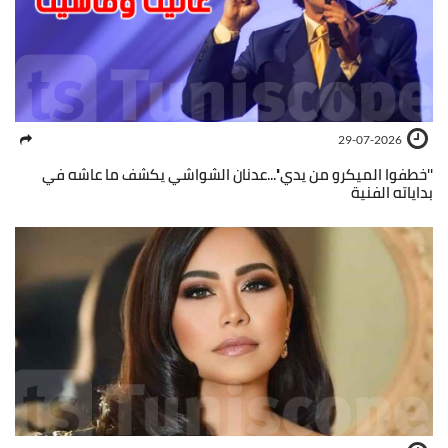
29-07-2026
''خطفوا الميكرو من يدي''...عدنان الشواشي يكشف ما عاشه في
بداياته الفنية