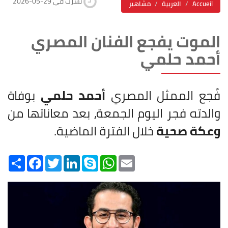
2026-05-29 نشرت في
Accueil
العربية
مشاهير
الموت يفجع الفنان المصري
أحمد حلمي
فُجع الممثل المصري
أحمد حلمي
بوفاة
والدته فجر اليوم الجمعة، بعد معاناتها من
وعكة صحية
خلال الفترة الماضية.
Share
Facebook
Twitter
LinkedIn
Skype
WhatsApp
Email