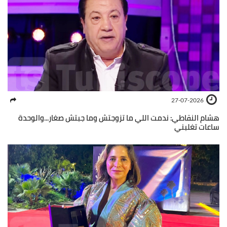
27-07-2026
هشام النقاطي: ندمت اللي ما تزوجتش وما جبتش صغار...والوحدة
ساعات تغلبني