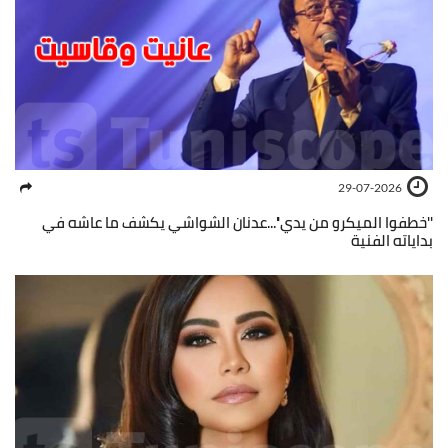
29-07-2026
''خطفوا الميكرو من يدي''...عدنان الشواشي يكشف ما عاشه في
بداياته الفنية