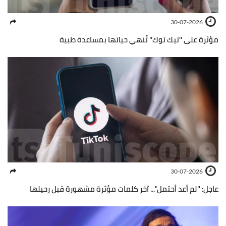
30-07-2026
مؤثرة على ''تيك توك'' تُنهي حياتها بمساعدة طبية
30-07-2026
عاجل: ''لم أعد أحتمل''... آخر كلمات مؤثرة مشهورة قبل رحيلها