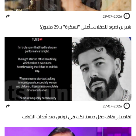
29-07-2026
شيرين تعود للحفلات...أغلى ''تسكرة'' بـ 29 مليون!
27-07-2026
تفاصيل إيقاف حفل ديستانكت في تونس بعد أحداث الشغب