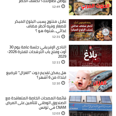
يوصل لطاولتك؟ تكشف الخطر
12:49
عاجل: منتوج يسبب البلوغ المبكر
للصغار وفيه أخطر مضاف
غذائي...شنّوة هو ؟
12:31
النادي الإفريقي: جلسة عامة يوم 30
أوت وفتح باب الترشحات للفترة 2026-
2029
12:11
هل يمكن تقديم حوت ''الغزال'' للرضيع
ابتداءً من 6 أشهر؟
12:10
قائمة المصحات الخاصة المتعاقدة مع
الصندوق الوطني للتأمين على المرض
CNAM في تونس
12:03