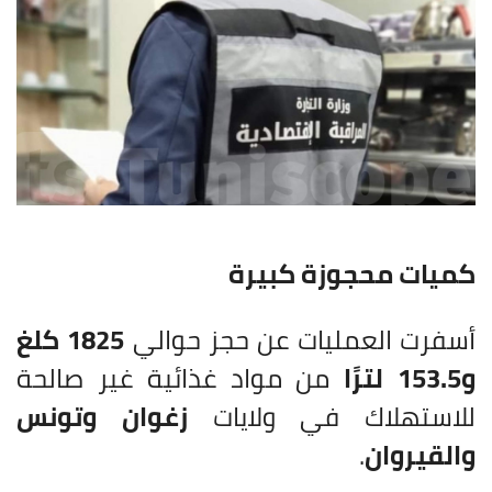
كميات محجوزة كبيرة
أسفرت العمليات عن حجز حوالي
1825 كلغ
و153.5 لترًا
من مواد غذائية غير صالحة
للاستهلاك في ولايات
زغوان وتونس
والقيروان
.