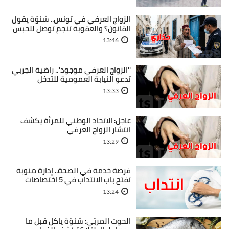
الزواج العرفي في تونس.. شنوّة يقول
القانون؟ والعقوبة تنجم توصل للحبس
13:46
''الزواج العرفي موجود''.. راضية الجربي
تدعو النيابة العمومية للتدخل
13:33
عاجل: الاتحاد الوطني للمرأة يكشف
انتشار الزواج العرفي
13:29
فرصة خدمة في الصحة.. إدارة منوبة
تفتح باب الانتداب في 5 اختصاصات
13:24
الحوت المربّي: شنوّة ياكل قبل ما