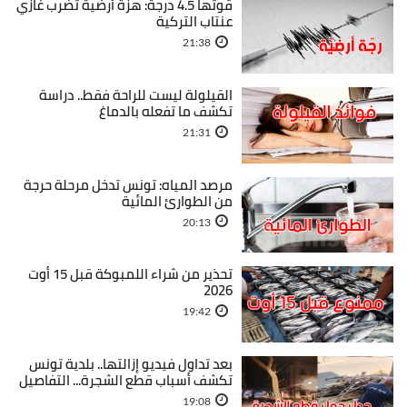
قوتها 4.5 درجة: هزة أرضية تضرب غازي
عنتاب التركية
21:38
القيلولة ليست للراحة فقط.. دراسة
تكشف ما تفعله بالدماغ
21:31
مرصد المياه: تونس تدخل مرحلة حرجة
من الطوارئ المائية
20:13
تحذير من شراء اللمبوكة قبل 15 أوت
2026
19:42
بعد تداول فيديو إزالتها.. بلدية تونس
تكشف أسباب قطع الشجرة... التفاصيل
19:08