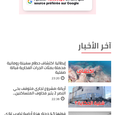
آخر الأخبار
إيطاليا: اكتشاف حطام سفينة رومانية
محملة بمئات الجرات الفخارية قبالة
صقلية
23:20
أريانة :مشروع تجاري متوقف بحي
النصر 2 يثير مخاوف المتساكنين...
22:38
قوتها 4.5 درجة: هزة أرضية تضرب غازي