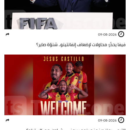
09-08-2026
فيفا يحذّر: محاولات لإضعاف إنفانتينو.. شنوّة صاير؟
09-08-2026