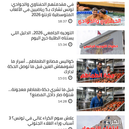
في مقدمتهم الحفناوي والجوادي:
تونس تشارك بـ5 رياضيين في الألعاب
المتوسطية تارنتو 2026
18:37
التوجيه الجامعي 2026.. الدليل اللي
يستناه الطلبة خرج اليوم
15:34
كواليس مصانع الطماطم… أسرار ما
تشوفهاش العين قبل ما توصل الحكة
لدارك
15:01
قبل ما تشري حكة طماطم معجونة…
شنوّة صار داخل المصنع؟
14:28
علاش سوم الكراء غالي في تونس؟ 3
أسباب وراء الغلاء الجنوني