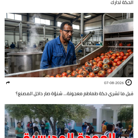
الحكة لدارك
07-08-2026
قبل ما تشري حكة طماطم معجونة… شنوّة صار داخل المصنع؟