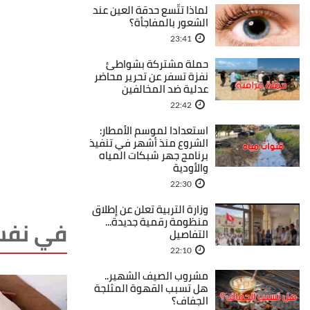
لماذا تتّسع حدقة العين عند
الشعور بالمفاجأة؟
23:41
حملة مشتركة بشواطئ
نفزة تسفر عن تحرير محاضر
عدلية ضد المخالفين
22:42
استعدادا لموسم الأمطار:
الشروع منذ أشهر في تنفيذ
برنامج جهر شبكات المياه
والأودية
22:30
وزارة التربية تعلن عن إطلاق
منظومة رقمية جديدة...
في نفس
التفاصيل
22:10
مشروب الصيف الشهير..
هل تسبب القهوة المثلجة
الجفاف؟