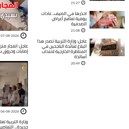
21:27
احذرها في الصيف.. عادات
يومية تفاقم أعراض
الصدفية
21:08
07-08-2026
عاجل: وزارة التربية تصدر هذا
عاجل: انفجار منز
البلاغ لفائدة الناجحين في
إصابات وحروق بل
المناظرة الخارجية لانتداب
أساتذة
20:49
06-08-2026
وزارة التربية ت
جديدة... التفاصي