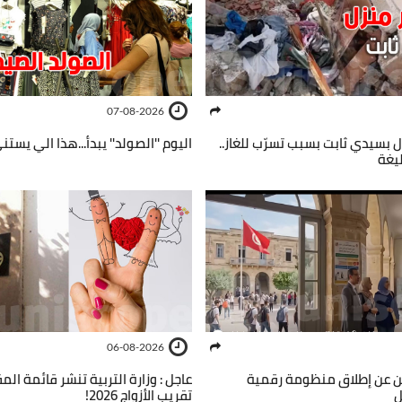
07-08-2026
ل بسيدي ثابت بسبب تسرّب للغاز..
اليوم ''الصولد'' يبدأ...هذا الي يست
يغة
06-08-2026
علن عن إطلاق منظومة رقمية
عاجل : وزارة التربية تنشر قائمة ال
ل
تقريب الأزواج 2026!