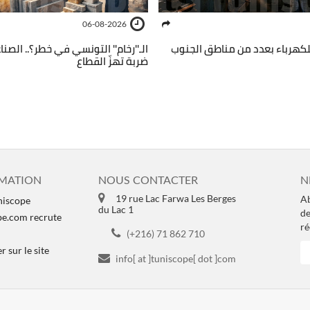
06-08-2026
للكهرباء بعدد من مناطق الجنوب
الـ''رخام'' التونسي في خطر؟.. الصنا
ضربة تهزّ القطاع
MATION
NOUS CONTACTER
N
19 rue Lac Farwa Les Berges
Ab
niscope
du Lac 1
de
pe.com recrute
ré
(+216) 71 862 710
 sur le site
info[ at ]tuniscope[ dot ]com