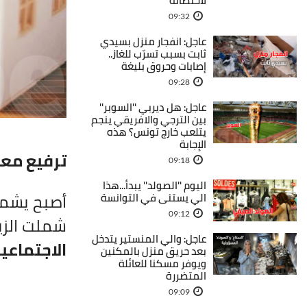
لاحتضانه
09:32
عاجل: انفجار منزل بسيدي
ثابت بسبب تسرّب للغاز..
إصابات وحروق بليغة
09:28
عاجل: هل ديربي ''السوبر''
بين الترجي والافريقي ينجم
يتلعب خارج تونس؟ هذه
الإجابة
ترفيع معا
09:18
اليوم ''الصولد'' يبدأ...هذا
أصبح يشمل 
الي يستنى في التوانسة
09:12
شملت الزي
عاجل: والي المنستير يتدخل
الاجتماعي
بعد حريق منزل بالمكنين
ويوفر مسكنا للعائلة
المتضررة
09:09