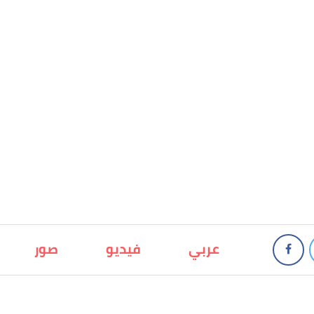
عربي
فيديو
صور