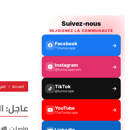
Accueil
العر
عاجل: ا
واصلت
الإ