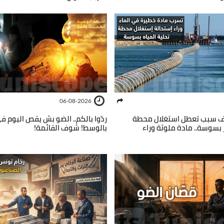
06-08-2026
شف سبب تعطل استغلال محطة
ردّوا بالكم.. الضو بش يقص اليوم 
ر بسوسة.. مادة ملوثة وراء
بالوسط! شوف القائمة!