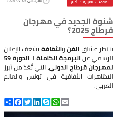
2025-07-05 نشرت في
Accueil
العربية
أخبار
شنوة الجديد في مهرجان
قرطاج 2025؟
ينتظر عشاق
الفن
و
الثقافة
بشغف الإعلان
الرسمي عن
البرمجة الكاملة
لـ
الدورة 59
لمهرجان قرطاج الدولي
، التي تُعَدّ من أبرز
التظاهرات الثقافية في تونس والعالم
العربي.
Share
Facebook
Twitter
LinkedIn
Skype
WhatsApp
Email