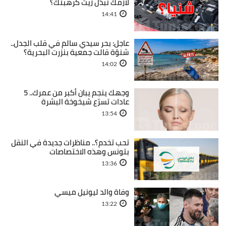
لازمك تبدّل زيت كرهبتك؟
14:41
عاجل: بحر سيدي سالم في قلب الجدل..
شنوّة قالت جمعية بنزرت البحرية؟
14:02
وجهك ينجم يبان أكبر من عمرك.. 5
عادات تسرّع شيخوخة البشرة
13:54
تحب تخدم؟.. مناظرات جديدة في النقل
بتونس وهذه الاختصاصات
13:36
وفاة والد ليونيل ميسي
13:22