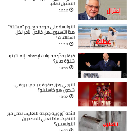
التمثيل نهائيا
12:12
التوانسة على موعد مع يوم ''فيشتة''
هذا الأسبوع...هل خالص الأجر لكل
القطاعات؟
11:10
فيفا يحذّر: محاولات لإضعاف إنفانتينو..
شنوّة صاير؟
10:55
الترجي يعزز صفوفو بنجم بيروفي..
شكون هو كاستيلو؟
10:02
لائحة أوروبية جديدة للتغليف تدخل حيز
التنفيذ.. ماذا تعني للمصدرين
التونسيين؟
16:33