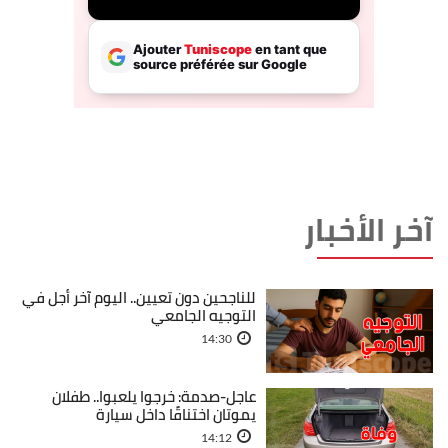
آخر الأخبار
للناجحين دون تعيين.. اليوم آخر أجل في
التوجيه الجامعي
14:30
عاجل-صدمة: خرجوا يلعبوا.. طفلان
يموتان اختناقًا داخل سيارة
14:12