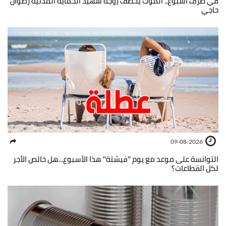
في ظرف أسبوع.. الموت يخطف زوجة شهيد الحماية المدنية رضوان
حاجي
09-08-2026
التوانسة على موعد مع يوم ''فيشتة'' هذا الأسبوع...هل خالص الأجر
لكل القطاعات؟