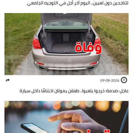
للناجحين دون تعيين.. اليوم آخر أجل في التوجيه الجامعي
09-08-2026
عاجل-صدمة: خرجوا يلعبوا.. طفلان يموتان اختناقًا داخل سيارة