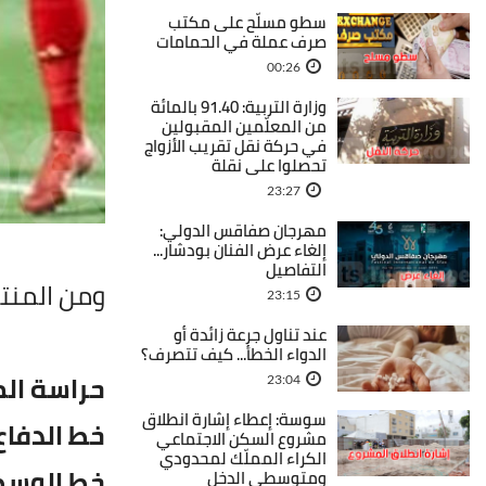
سطو مسلّح على مكتب
صرف عملة في الحمامات
00:26
وزارة التربية: 91.40 بالمائة
من المعلّمين المقبولين
في حركة نقل تقريب الأزواج
تحصلوا على نقلة
23:27
مهرجان صفاقس الدولي:
إلغاء عرض الفنان بودشار...
التفاصيل
ومن المنتظ
23:15
عند تناول جرعة زائدة أو
الدواء الخطأ... كيف تتصرف؟
حراسة ال
23:04
سوسة: إعطاء إشارة انطلاق
خط الدفاع
مشروع السكن الاجتماعي
الكراء المملّك لمحدودي
خط الوسط
ومتوسطي الدخل