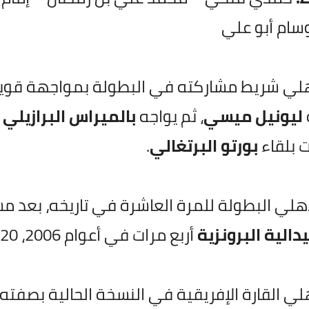
سام أبو علي
لي شريط مشاركته في البطولة بمواجهة قوية أ
ليونيل ميسي
، ثم يواجه
بالميراس البرازيلي
ي
 بلقاء
بورتو البرتغالي
.
دالية البرونزية
أربع مرات في أعوام 2006، 2020، 2021 و2023.
لي القارة الإفريقية في النسخة الحالية بصفت