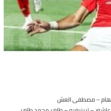
كهام – مصطفى العش
اشور – تريزيغيه – طاهر محمد طاهر