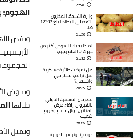
22:40
الهجوم:
و
وزارة الفلاحة: المخزون
التعديلي للبطاطا بلغ 12392
طنا
ويقص الأه
21:58
لماذا يحبك البعوض أكثر من
الأرجنتينية
غيرك؟.. العلم يجيب
21:32
المجموعات
هل تعرضت طائرة عسكرية
تقل ترامب لخطر في
واشنطن؟
20:39
مهرجان الفسقية الدولي
خلالها
المي
بالقيروان: إلغاء عرض
الفنانين نوال غشام وكريم
شعيب
20:09
ويمثل الأه
دورة إندونيسيا الدولية