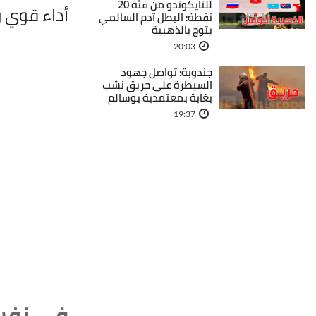
للتايكوندو من فئة 20
أداء قوي و
نقطة: البطل آدم السالمي
يتوج بالذهبية
20:03
جندوبة: تواصل جهود
السيطرة على حريق نشب
بغابة بمعتمدية بوسالم
19:37
في نفس