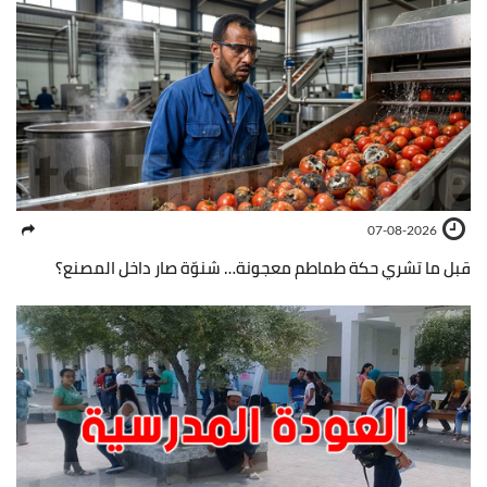
07-08-2026
قبل ما تشري حكة طماطم معجونة… شنوّة صار داخل المصنع؟