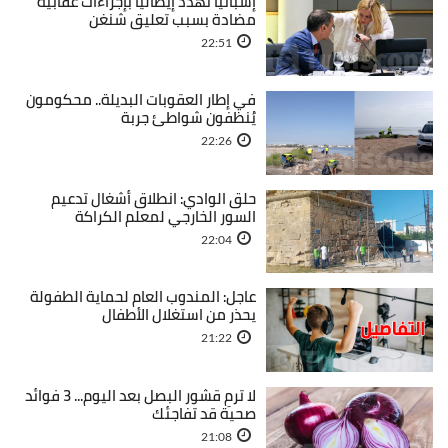
إسبانيا تهدد إيطاليا بإجراءات عقابية
مضادة بسبب تعليق شنغن
22:51
في إطار العقوبات البديلة.. محكومون
يُنظفون شواطئ جربة
22:26
حلق الوادي: انطلاق أشغال تدعيم
السور الخارجي لمعلم الكراكة
22:04
عاجل: المندوب العام لحماية الطفولة
يحذر من استغلال الأطفال
21:22
لا ترمِ قشور البصل بعد اليوم... 3 فوائد
صحية قد تفاجئك
21:08