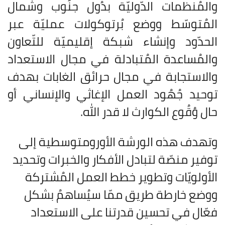
والمُنظمات الدّوليّة بدُول جنُوب وشمال
المُتوسّط ووضع بُرتوكولات عمليّة عبر
الحدّود وإنشاء شبكة إقليميّة للتّعاون
والمُساعدة المُتبادلة في مجال الاستعداد
والاستجابة في مجال حرائق الغابات بهدف
توحيد جُهُود العمل الإغاثي والإنساني أو
حال وُقُوع الكوارث لا قدر الله
.
وتهدف هذه الورشة الأورومتوسطية إلى
توفير منصّة لتبادل الأفكار والخبرات وتحديد
الأولويّات وتطوير خطط العمل المُشتركة
ووضع خارطة طريق ممّا سيُساهمُ بشكل
فعّال في تحسين قدرتنا على الاستعداد