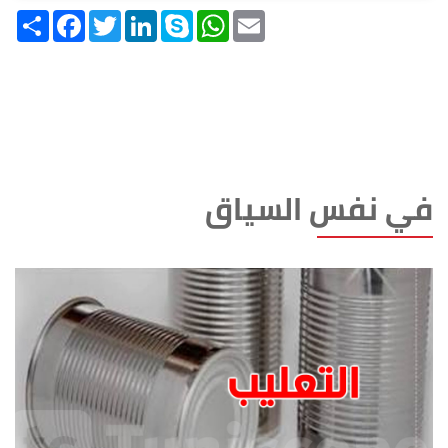
Share
Facebook
Twitter
LinkedIn
Skype
WhatsApp
Email
في نفس السياق